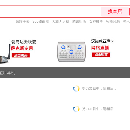
荣耀手表
360路由器
大疆无人机
腾讯听听
女神微单
智能音箱
腾讯
监听耳机
努力加载中，请稍后...
努力加载中，请稍后...