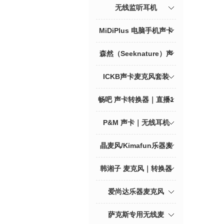
无线监听耳机
MiDiPlus 电脑手机声卡
森然（Seeknature）声
卡｜无线耳机
ICKB声卡麦克风套装
畅吧 声卡转换器｜直播1
号
P&M 声卡｜无线耳机
晶麦风/Kimafun乐器麦
韩湘子 麦克风｜转换器
爱尚达乐器麦克风
萨克斯专用无线麦